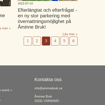
2022-07-14
Efterlängtat och efterfrågat -
nne
en ny stor parkering med
övernattningsmöjlighet på
Åminne Bruk!
s mer »
Läs mer »
1
2
3
4
5
6
Kontakta oss
info@aminnebruk.se
h event »
Åminne Bruk
»
33191 VÄRNAMO