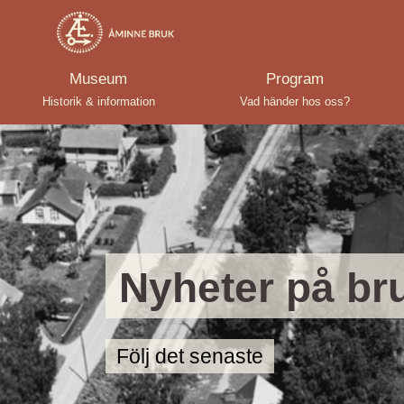
Museum
Program
Historik & information
Vad händer hos oss?
Nyheter på br
Följ det senaste