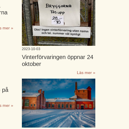
1
rna
s mer »
2023-10-03
Vinterförvaringen öppnar 24
oktober
Läs mer »
 på
s mer »