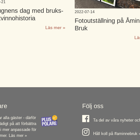
-21
gnens dag med bruks-
2022-07-14
vinnohistoria
Fotoutställning på Åmi
Bruk
Läs mer »
Lä
are
Följ oss
 alla gäster - därför
Ta del av våra nyheter oc
ädigt på att förbättra
li mer anpassade för
Håll koll på #aminnebruk 
mmer.
Läs mer »