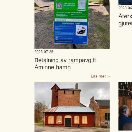
2023-04
Åter
gjute
2023-07-26
Betalning av rampavgift
Åminne hamn
Läs mer »