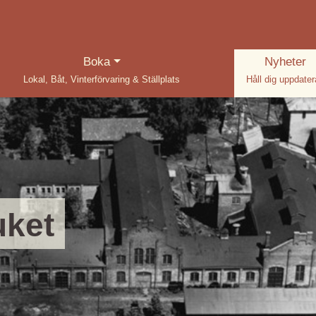
(current)
Boka
Nyheter
Lokal, Båt, Vinterförvaring & Ställplats
Håll dig uppdate
uket