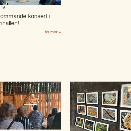
-16
kommande konsert i
rihallen!
Läs mer »