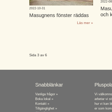
2022-08
Masu
2022-10-31
och k
Masugnens fönster räddas
Läs mer »
Sida 3 av 6
Snabblänkar
Pluspol
Vanliga frågor »
Vi välkomnar
Boka lokal »
arbetar vi st
Kontakt »
hur vi kan b
Tillgänglighet »
er som ko