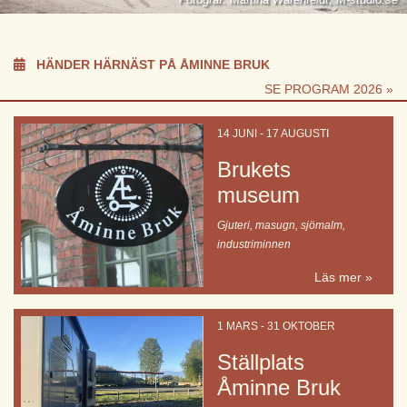
HÄNDER HÄRNÄST PÅ ÅMINNE BRUK
SE PROGRAM 2026 »
14 JUNI - 17 AUGUSTI
Brukets
museum
Gjuteri, masugn, sjömalm,
industriminnen
Läs mer »
1 MARS - 31 OKTOBER
Ställplats
Åminne Bruk