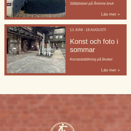
Ställplatser på Åminne bruk
Läs mer »
13 JUNI - 16 AUGUSTI
Konst och foto i
sommar
Konstutställlning på Bruket
Läs mer »