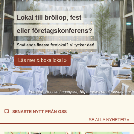
Lokal till bröllop, fest
eller företags­konferens?
Smålands finaste festlokal? Vi tycker det!
Läs mer & boka lokal »
Fotograf: Annelie Lagerqvist, https://www.smultronstina.se/
SENASTE NYTT FRÅN OSS
SE ALLA NYHETER »