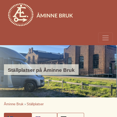
Ställplatser på Åminne Bruk
Åminne Bruk
›
Ställplatser