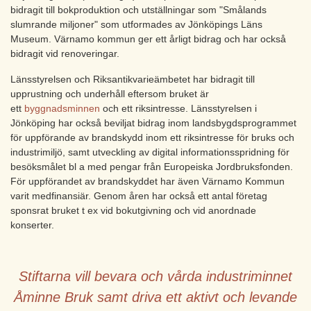
bidragit till bokproduktion och utställningar som "Smålands
slumrande miljoner" som utformades av Jönköpings Läns
Museum. Värnamo kommun ger ett årligt bidrag och har också
bidragit vid renoveringar.
Länsstyrelsen och Riksantikvarieämbetet har bidragit till
upprustning och underhåll eftersom bruket är
ett
byggnadsminnen
och ett riksintresse. Länsstyrelsen i
Jönköping har också beviljat bidrag inom landsbygdsprogrammet
för uppförande av brandskydd inom ett riksintresse för bruks och
industrimiljö, samt utveckling av digital informationsspridning för
besöksmålet bl a med pengar från Europeiska Jordbruksfonden.
För uppförandet av brandskyddet har även Värnamo Kommun
varit medfinansiär. Genom åren har också ett antal företag
sponsrat bruket t ex vid bokutgivning och vid anordnade
konserter.
Stiftarna vill bevara och vårda industriminnet
Åminne Bruk samt driva ett aktivt och levande