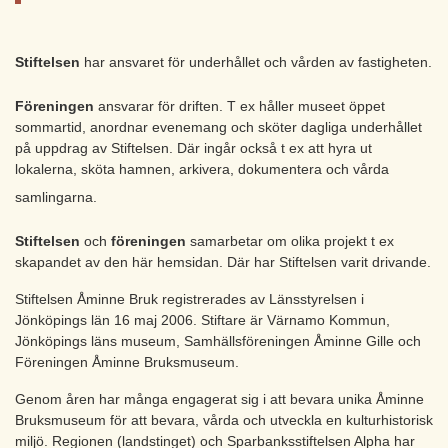
Stiftelsen
har ansvaret för underhållet och vården av fastigheten.
Föreningen
ansvarar för driften. T ex håller museet öppet
sommartid, anordnar evenemang och sköter dagliga underhållet
på uppdrag av Stiftelsen. Där ingår också t ex att hyra ut
lokalerna, sköta hamnen, arkivera, dokumentera och vårda
samlingarna.
Stiftelsen
och
föreningen
samarbetar om olika projekt t ex
skapandet av den här hemsidan. Där har Stiftelsen varit drivande.
Stiftelsen Åminne Bruk registrerades av Länsstyrelsen i
Jönköpings län 16 maj 2006. Stiftare är Värnamo Kommun,
Jönköpings läns museum, Samhällsföreningen Åminne Gille och
Föreningen Åminne Bruksmuseum.
Genom åren har många engagerat sig i att bevara unika Åminne
Bruksmuseum för att bevara, vårda och utveckla en kulturhistorisk
miljö. Regionen (landstinget) och Sparbanksstiftelsen Alpha har