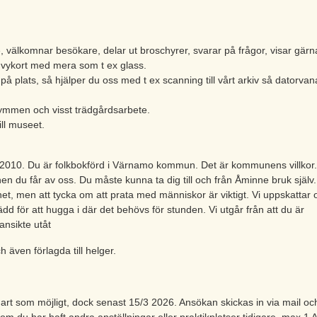
, välkomnar besökare, delar ut broschyrer, svarar på frågor, visar gärn
r, vykort med mera som t ex glass.
på plats, så hjälper du oss med t ex scanning till vårt arkiv så datorvan
rymmen och visst trädgårdsarbete.
ll museet.
 2010. Du är folkbokförd i Värnamo kommun. Det är kommunens villkor
önen du får av oss. Du måste kunna ta dig till och från Åminne bruk själv
et, men att tycka om att prata med människor är viktigt. Vi uppskattar
dd för att hugga i där det behövs för stunden. Vi utgår från att du är
ansikte utåt
 även förlagda till helger.
art som möjligt, dock senast 15/3 2026. Ansökan skickas in via mail oc
om du har haft andra anställningar eller praktikplatser tidigare, max 1 A