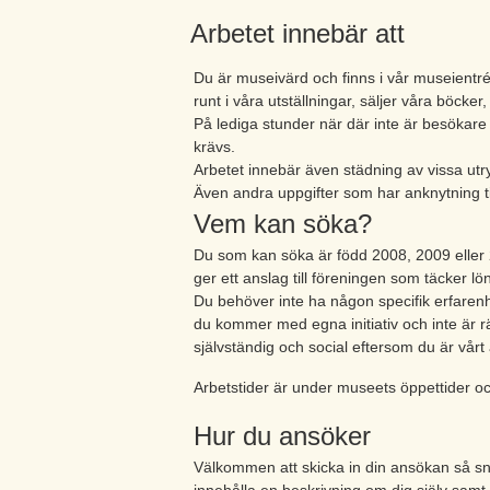
Arbetet innebär att
Du är museivärd och finns i vår museientré
runt i våra utställningar, säljer våra böcke
På lediga stunder när där inte är besökare 
krävs.
Arbetet innebär även städning av vissa ut
Även andra uppgifter som har anknytning ti
Vem kan söka?
Du som kan söka är född 2008, 2009 eller
ger ett anslag till föreningen som täcker l
Du behöver inte ha någon specifik erfarenh
du kommer med egna initiativ och inte är rä
självständig och social eftersom du är vårt 
Arbetstider är under museets öppettider och
Hur du ansöker
Välkommen att skicka in din ansökan så sn
innehålla en beskrivning om dig själv samt 